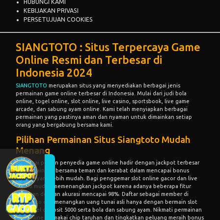
HUBUNGI KAMI
KEBIJAKAN PRIVASI
PERSETUJUAN COOKIES
SIANGTOTO : Situs Terpercaya Game
Online Resmi dan Terbesar di
Indonesia 2024
SIANGTOTO
merupakan situs yang menyediakan berbagai jenis
permainan game online terbesar di Indonesia. Mulai dari judi bola
online, togel online, slot online, live casino, sportsbook, live game
arcade, dan sabung ayam online. Kami telah menyiapkan berbagai
permainan yang pastinya aman dan nyaman untuk dimainkan setiap
orang yang bergabung bersama kami.
Pilihan Permainan Situs Siangtoto Mudah
Menang
Berbagai pilihan penyedia game online hadir dengan jackpot terbesar
siap dimainkan bersama teman dan kerabat dalam mencapai bonus
jackpot yang lebih mudah. Bagi penggemar slot online gacor dan live
casino mudah memenangkan jackpot karena adanya beberapa fitur
panduan dengan akurasi mencapai 98%. Daftar sebagai member di
Siangtoto
dan menangkan uang tunai asli hanya dengan bermain slot
dan togel deposit 5000 serta bola dan sabung ayam. Nikmati permainan
judi online memakai chip taruhan dan tingkatkan peluang meraih bonus