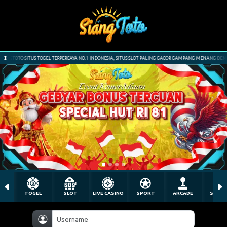
GTOTO SITUS TOGEL TERPERCAYA NO.1 INDONESIA, SITUS SLOT PALING GACOR GAMPANG MENANG DENGAN
TOGEL
SLOT
LIVE CASINO
SPORT
ARCADE
SABU