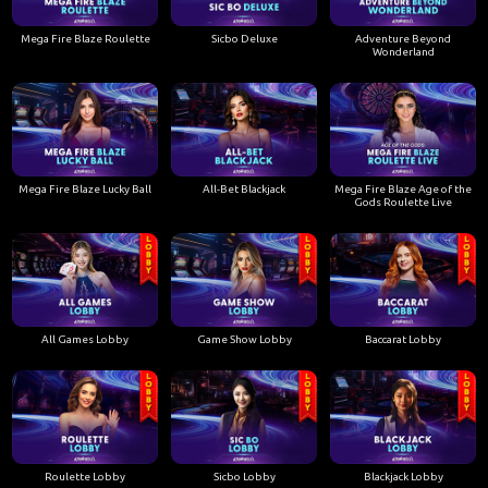
Mega Fire Blaze Roulette
Sicbo Deluxe
Adventure Beyond
Wonderland
Mega Fire Blaze Lucky Ball
All-Bet Blackjack
Mega Fire Blaze Age of the
Gods Roulette Live
All Games Lobby
Game Show Lobby
Baccarat Lobby
Roulette Lobby
Sicbo Lobby
Blackjack Lobby