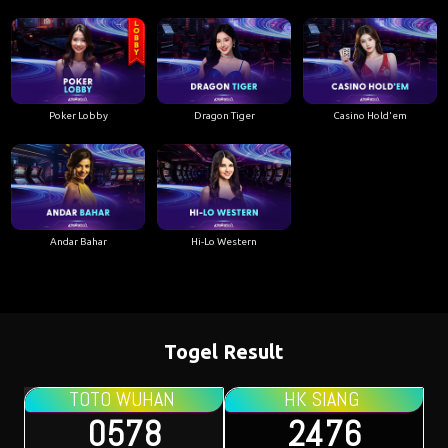
Poker Lobby
Dragon Tiger
Casino Hold'em
Andar Bahar
Hi-Lo Western
Togel Result
TOTO WUHAN
HK SIANG
0578
2476