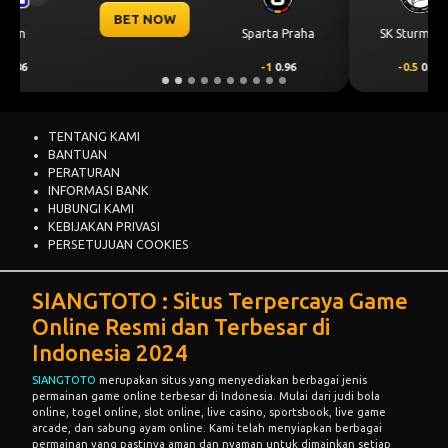
BET NOW
SK Sturm Graz
Fenerbahce
-0.5
0.95
0.5
0.87
TENTANG KAMI
BANTUAN
PERATURAN
INFORMASI BANK
HUBUNGI KAMI
KEBIJAKAN PRIVASI
PERSETUJUAN COOKIES
SIANGTOTO : Situs Terpercaya Game
Online Resmi dan Terbesar di
Indonesia 2024
SIANGTOTO
merupakan situs yang menyediakan berbagai jenis
permainan game online terbesar di Indonesia. Mulai dari judi bola
online, togel online, slot online, live casino, sportsbook, live game
arcade, dan sabung ayam online. Kami telah menyiapkan berbagai
permainan yang pastinya aman dan nyaman untuk dimainkan setiap