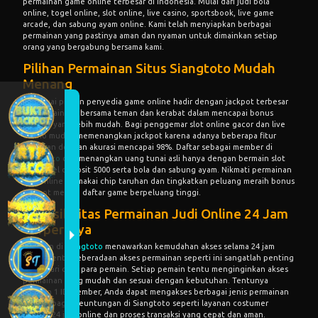
permainan game online terbesar di Indonesia. Mulai dari judi bola
online, togel online, slot online, live casino, sportsbook, live game
arcade, dan sabung ayam online. Kami telah menyiapkan berbagai
permainan yang pastinya aman dan nyaman untuk dimainkan setiap
orang yang bergabung bersama kami.
Pilihan Permainan Situs Siangtoto Mudah
Menang
Berbagai pilihan penyedia game online hadir dengan jackpot terbesar
siap dimainkan bersama teman dan kerabat dalam mencapai bonus
jackpot yang lebih mudah. Bagi penggemar slot online gacor dan live
casino mudah memenangkan jackpot karena adanya beberapa fitur
panduan dengan akurasi mencapai 98%. Daftar sebagai member di
Siangtoto
dan menangkan uang tunai asli hanya dengan bermain slot
dan togel deposit 5000 serta bola dan sabung ayam. Nikmati permainan
judi online memakai chip taruhan dan tingkatkan peluang meraih bonus
jackpot melalui daftar game berpeluang tinggi.
Aksesibilitas Permainan Judi Online 24 Jam
Terpercaya
Bermain di
Siangtoto
menawarkan kemudahan akses selama 24 jam
tanpa henti. Keberadaan akses permainan seperti ini sangatlah penting
dan dicari oleh para pemain. Setiap pemain tentu menginginkan akses
permainan yang mudah dan sesuai dengan kebutuhan. Tentunya
dengan 1 ID member, Anda dapat mengakses berbagai jenis permainan
dan berbagai keuntungan di Siangtoto seperti layanan costumer
service 24 jam online dan proses transaksi yang cepat dan aman.