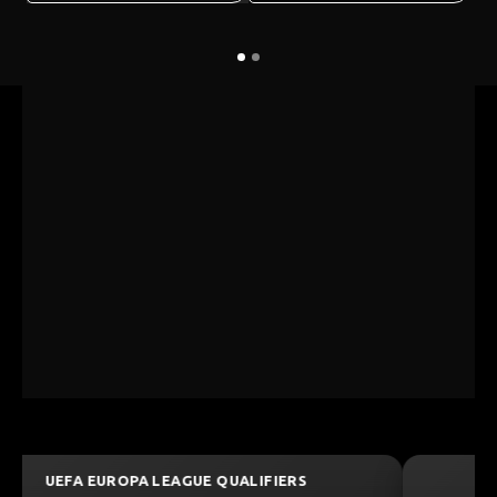
UEFA CHAMPIONS LEAGUE QUALIFIERS