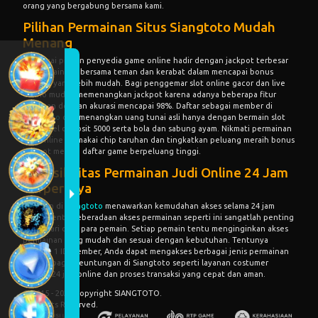
orang yang bergabung bersama kami.
Pilihan Permainan Situs Siangtoto Mudah
Menang
Berbagai pilihan penyedia game online hadir dengan jackpot terbesar
siap dimainkan bersama teman dan kerabat dalam mencapai bonus
jackpot yang lebih mudah. Bagi penggemar slot online gacor dan live
casino mudah memenangkan jackpot karena adanya beberapa fitur
panduan dengan akurasi mencapai 98%. Daftar sebagai member di
Siangtoto
dan menangkan uang tunai asli hanya dengan bermain slot
dan togel deposit 5000 serta bola dan sabung ayam. Nikmati permainan
judi online memakai chip taruhan dan tingkatkan peluang meraih bonus
jackpot melalui daftar game berpeluang tinggi.
Aksesibilitas Permainan Judi Online 24 Jam
Terpercaya
Bermain di
Siangtoto
menawarkan kemudahan akses selama 24 jam
tanpa henti. Keberadaan akses permainan seperti ini sangatlah penting
dan dicari oleh para pemain. Setiap pemain tentu menginginkan akses
permainan yang mudah dan sesuai dengan kebutuhan. Tentunya
dengan 1 ID member, Anda dapat mengakses berbagai jenis permainan
dan berbagai keuntungan di Siangtoto seperti layanan costumer
service 24 jam online dan proses transaksi yang cepat dan aman.
© 2015 - 2026 Copyright SIANGTOTO.
All Rights Reserved.