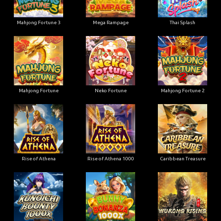
Mahjong Fortune 3
Mega Rampage
Thai Splash
Mahjong Fortune
Neko Fortune
Mahjong Fortune 2
Rise of Athena
Rise of Athena 1000
Caribbean Treasure