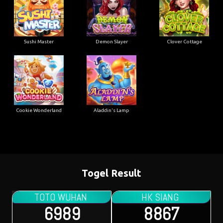
Sushi Master
Demon Slayer
Clover Cottage
Cookie Wonderland
Aladdin's Lamp
Togel Result
G
CHINA
JAPAN
7
6699
3965