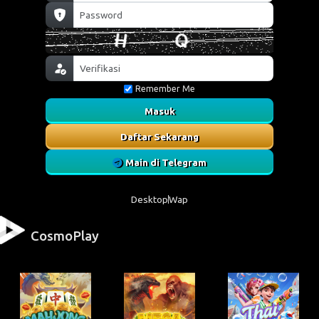
Remember Me
Masuk
Daftar Sekarang
Main di Telegram
Desktop
Wap
CosmoPlay