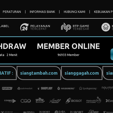
PERATURAN
|
INFORMASI BANK
|
HUBUNGI KAMI
|
KEBIJAKAN P
HDRAW
MEMBER ONLINE
ata
2
Menit
96933
Member
ATIF :
siangtambah.com
sianggagah.com
sia