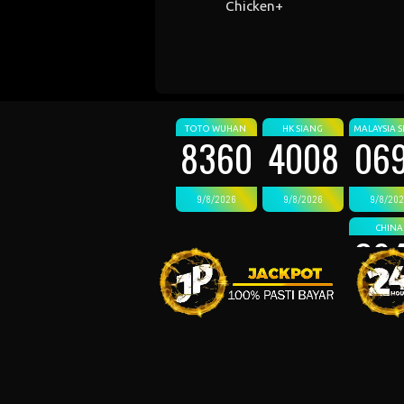
Chicken+
TOTO WUHAN
HK SIANG
MALAYSIA 
8360
4008
06
9/8/2026
9/8/2026
9/8/20
CHIN
39
9/8/20