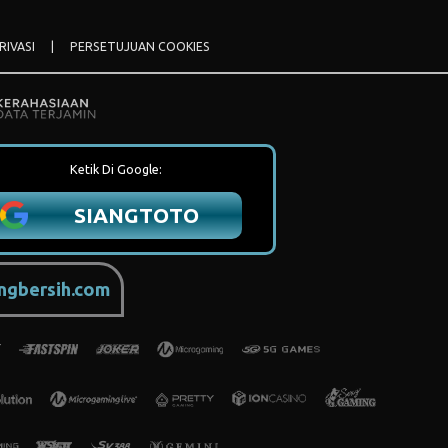
RIVASI
|
PERSETUJUAN COOKIES
Ketik Di Google:
SIANGTOTO
ngbersih.com