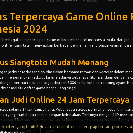
us Terpercaya Game Online 
nesia 2024
rbagai jenis permainan game online terbesar di Indonesia. Mulai dari judi bola
 online. Kami telah menyiapkan berbagai permainan yang pastinya aman dan 
itus Siangtoto Mudah Menang
engan jackpot terbesar siap dimainkan bersama teman dan kerabat dalam men
mudah memenangkan jackpot karena adanya beberapa fitur panduan dengan ak
 dengan bermain slot dan togel deposit 5000 serta bola dan sabung ayam. Nik
ckpot melalui daftar game berpeluang tinggi.
nan Judi Online 24 Jam Terpercaya
es selama 24 jam tanpa henti. Keberadaan akses permainan seperti ini sanga
inan yang mudah dan sesuai dengan kebutuhan. Tentunya dengan 1 ID member
 seperti layanan costumer service 24 jam online dan proses transaksi yang 
 konten yang lebih Relevan. Untuk informasi lengkap tentang cookies sil
s Reserved.
MOBILE
WAP