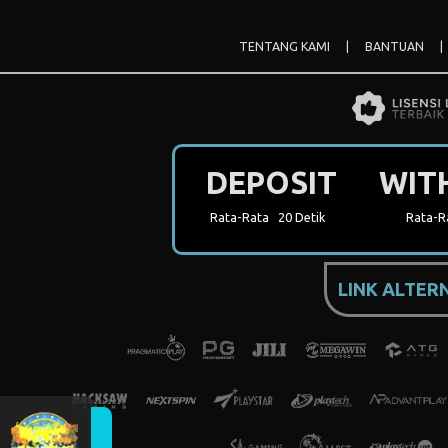
TENTANG KAMI
|
BANTUAN
|
DEPOSIT
WIT
Rata-Rata
20
Detik
Rata-R
LINK ALTERN