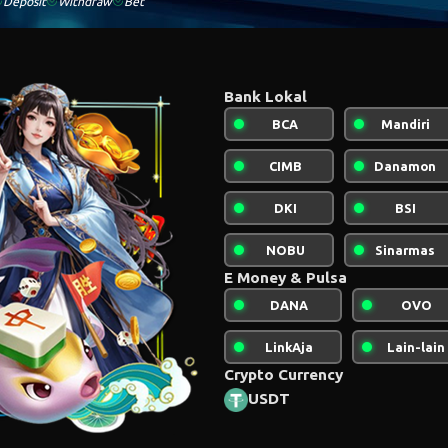
Deposit
Withdraw
Bet
Bank Lokal
BCA
Mandiri
CIMB
Danamon
DKI
BSI
NOBU
Sinarmas
E Money & Pulsa
DANA
OVO
LinkAja
Lain-lain
Crypto Currency
USDT