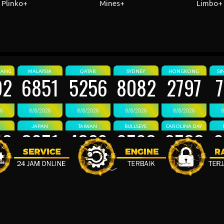
Plinko+
Mines+
Limbo+
SIANG
MALAYSIA
QATAR
SYDNEY
HONGKONG
SI
92
6851
5256
8082
2797
7
26
8/8/2026
8/8/2026
9/8/2026
8/8/2026
9
A
JAPAN
TAIWAN
BULLSEYE
CAROLINA DAY
46
3051
4329
0503
6533
9
26
9/8/2026
8/8/2026
9/8/2026
9/8/2026
8