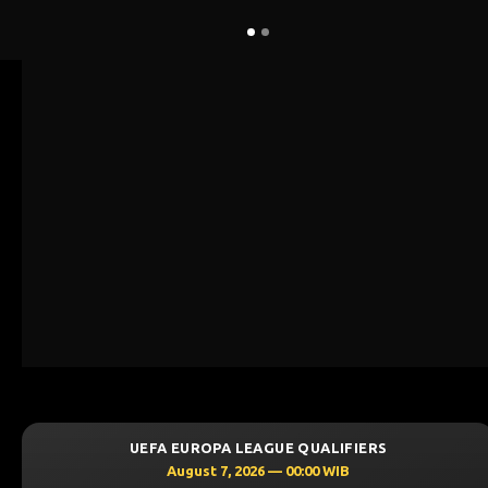
UROPA LEAGUE QUALIFIERS
UEFA EUR
ust 7, 2026 — 00:00 WIB
Augus