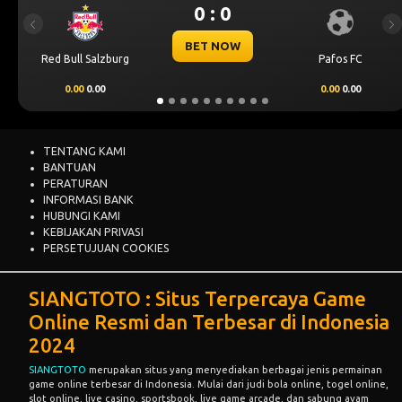
0 : 0
Previous
Ne
BET NOW
Pafos FC
Benfica
0.00
0.00
2.5
0.82
TENTANG KAMI
BANTUAN
PERATURAN
INFORMASI BANK
HUBUNGI KAMI
KEBIJAKAN PRIVASI
PERSETUJUAN COOKIES
SIANGTOTO : Situs Terpercaya Game
Online Resmi dan Terbesar di Indonesia
2024
SIANGTOTO
merupakan situs yang menyediakan berbagai jenis permainan
game online terbesar di Indonesia. Mulai dari judi bola online, togel online,
slot online, live casino, sportsbook, live game arcade, dan sabung ayam