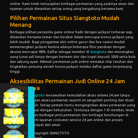
online. Kami telah menyiapkan berbagai permainan yang pastinya aman dan
nyaman untuk dimainkan setiap orang yang bergabung bersama kami.
Pilihan Permainan Situs Siangtoto Mudah
Menang
Berbagai pilihan penyedia game online hadir dengan jackpot terbesar siap
dimainkan bersama teman dan kerabat dalam mencapai bonus jackpot yang
lebih mudah. Bagi penggemar slot online gacor dan live casino mudah
memenangkan jackpot karena adanya beberapa fitur panduan dengan
akurasi mencapai 98%. Daftar sebagai member di
Siangtoto
dan menangkan
uang tunai asli hanya dengan bermain slot dan togel deposit 5000 serta bola
dan sabung ayam. Nikmati permainan judi online memakai chip taruhan dan
tingkatkan peluang meraih bonus jackpot melalui daftar game berpeluang
tinggi.
Aksesibilitas Permainan Judi Online 24 Jam
Terpercaya
Bermain di
Siangtoto
menawarkan kemudahan akses selama 24 jam tanpa
henti. Keberadaan akses permainan seperti ini sangatlah penting dan dicari
oleh para pemain. Setiap pemain tentu menginginkan akses permainan yang
mudah dan sesuai dengan kebutuhan. Tentunya dengan 1 ID member, Anda
dapat mengakses berbagai jenis permainan dan berbagai keuntungan di
Siangtoto seperti layanan costumer service 24 jam online dan proses
transaksi yang cepat dan aman.
© 2015 - 2026 Copyright SIANGTOTO.