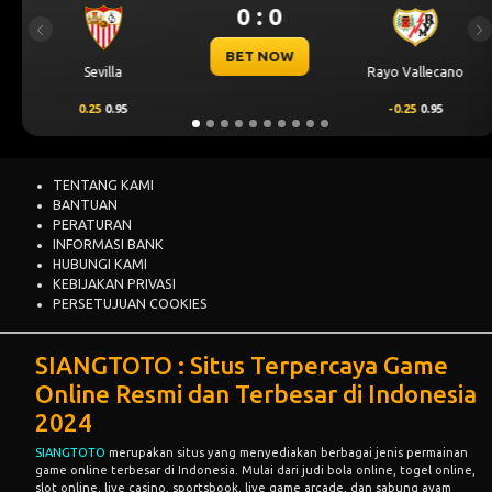
0 : 0
Previous
Ne
OW
BET NOW
Rayo Vallecano
Alaves
-0.25
0.95
0.00
0.62
TENTANG KAMI
BANTUAN
PERATURAN
INFORMASI BANK
HUBUNGI KAMI
KEBIJAKAN PRIVASI
PERSETUJUAN COOKIES
SIANGTOTO : Situs Terpercaya Game
Online Resmi dan Terbesar di Indonesia
2024
SIANGTOTO
merupakan situs yang menyediakan berbagai jenis permainan
game online terbesar di Indonesia. Mulai dari judi bola online, togel online,
slot online, live casino, sportsbook, live game arcade, dan sabung ayam