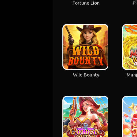
Fortune Lion
P
Wild Bounty
Mahj