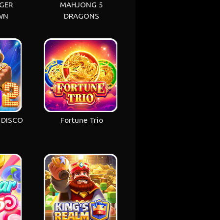
GER
MAHJONG 5
WN
DRAGONS
DISCO
Fortune Trio