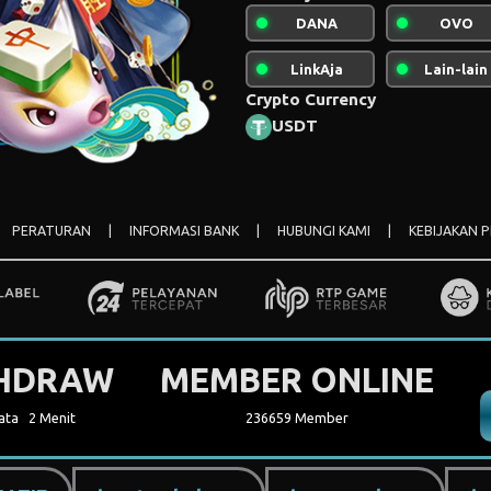
DANA
OVO
LinkAja
Lain-lain
Crypto Currency
USDT
e Big Blue
PERATURAN
|
INFORMASI BANK
|
HUBUNGI KAMI
|
KEBIJAKAN P
HDRAW
MEMBER ONLINE
ata
2
Menit
236659
Member