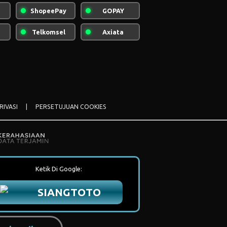
ShopeePay
GOPAY
Telkomsel
Axiata
RIVASI
|
PERSETUJUAN COOKIES
Ketik Di Google:
SIANGTOTO