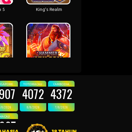
h 5
King's Realm
ztec
Hammer of Vulcan
NGAPORE
TOTOMACAU
CAMBODIA
907
4072
4372
/8/2026
8/8/2026
7/8/2026
MACAU
825