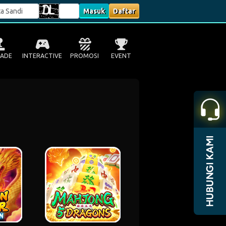
GAN GAME LIVECASINO TERLENGKAP
SELAMAT DATANG DI SIANGTOTO 
Masuk
Daftar
ADE
INTERACTIVE
PROMOSI
EVENT