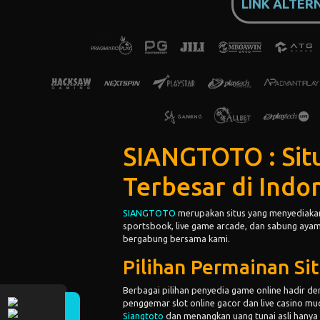
LINK ALTERN
SIANGTOTO : Sit
Terbesar di Indo
SIANGTOTO
merupakan situs yang menyediakan be
sportsbook, live game arcade, dan sabung ayam
bergabung bersama kami.
Pilihan Permainan S
Berbagai pilihan penyedia game online hadir d
penggemar slot online gacor dan live casino 
Siangtoto
dan menangkan uang tunai asli hanya