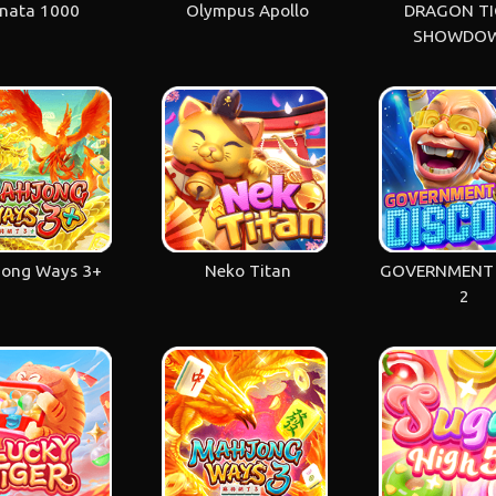
inata 1000
Olympus Apollo
DRAGON TI
SHOWDO
ong Ways 3+
Neko Titan
GOVERNMENT 
2