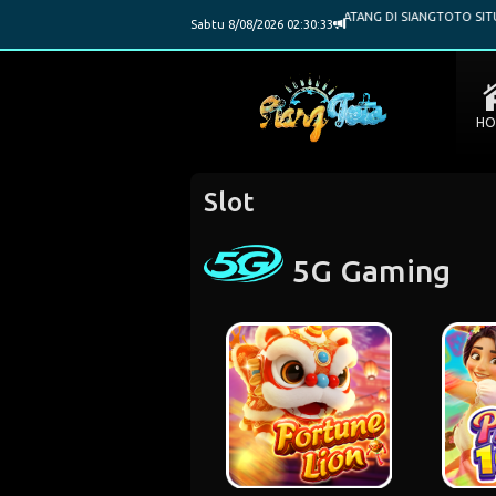
SELAMAT DATANG DI SIANGTOTO SITUS TOG
Sabtu 8/08/2026 02:30:34
HO
Slot
5G Gaming