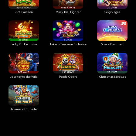
Rich Caishen
Muay Thai Fighter
Sexy Vegas
Lucky Koi Exclusive
Joker's Treasure Exclusive
Space Conquest
Journey to the Wild
Panda Opera
Christmas Miracles
Hammer of Thunder