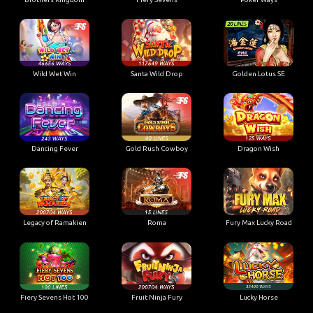
Wild Wet Win
Santa Wild Drop
Golden Lotus SE
Dancing Fever
Gold Rush Cowboy
Dragon Wish
Legacy of Ramakien
Roma
Fury Max Lucky Road
Fiery Sevens Hot 100
Fruit Ninja Fury
Lucky Horse