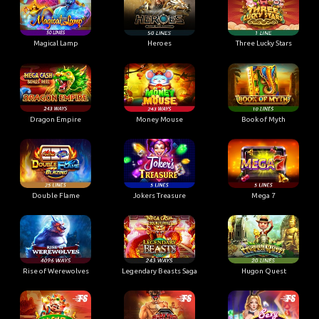
Magical Lamp
Heroes
Three Lucky Stars
Dragon Empire
Money Mouse
Book of Myth
Double Flame
Jokers Treasure
Mega 7
Rise of Werewolves
Legendary Beasts Saga
Hugon Quest