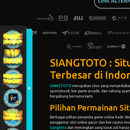
LINK ALTERN
SIANGTOTO : Sit
Terbesar di Indo
SIANGTOTO
merupakan situs yang menyediakan be
sportsbook, live game arcade, dan sabung ayam
bergabung bersama kami.
Pilihan Permainan S
Berbagai pilihan penyedia game online hadir d
penggemar slot online gacor dan live casino 
Siangtoto
dan menangkan uang tunai asli hanya