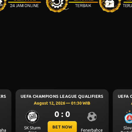
26
7/8/2026
7/8/2026
7/8/2026
8/8/2026
7
IERS
E-FOOTBALL F24 INTERNATIONAL
E-
FRIENDLY
August 8, 2026 — 11:15 WIB
0 : 0
Saint-