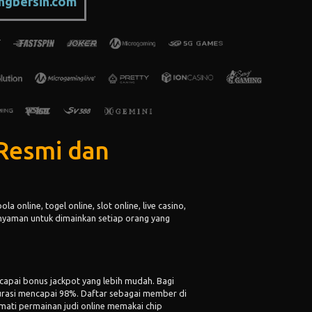
ngbersih.com
Resmi dan
 online, togel online, slot online, live casino,
nyaman untuk dimainkan setiap orang yang
capai bonus jackpot yang lebih mudah. Bagi
urasi mencapai 98%. Daftar sebagai member di
mati permainan judi online memakai chip