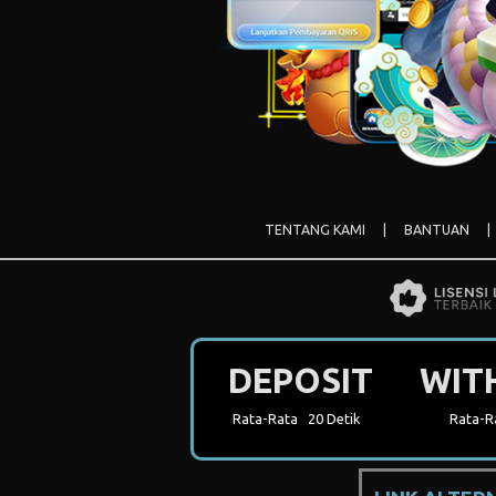
TENTANG KAMI
|
BANTUAN
|
DEPOSIT
WIT
Rata-Rata
20
Detik
Rata-R