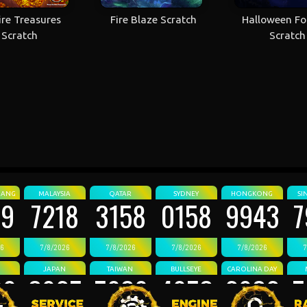
re Treasures
Fire Blaze Scratch
Halloween Fo
Scratch
Scratch
SIANG
MALAYSIA
QATAR
SYDNEY
HONGKONG
SI
19
7218
3158
0158
9943
7
26
7/8/2026
7/8/2026
7/8/2026
7/8/2026
7
A
JAPAN
TAIWAN
BULLSEYE
CAROLINA DAY
99
3965
5838
4853
6936
5