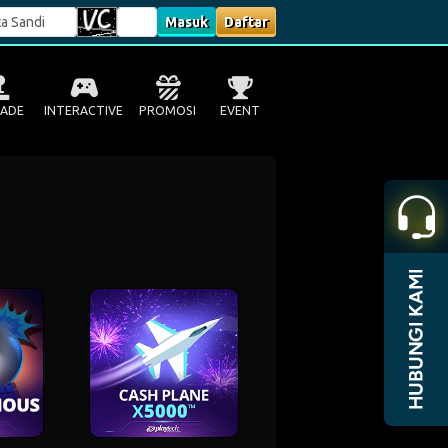
GAN GAME LIVECASINO TERLENGKAP
SELAMAT DATANG DI SIANGTOTO 
Masuk
Daftar
ADE
INTERACTIVE
PROMOSI
EVENT