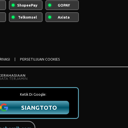
ShopeePay
GOPAY
Telkomsel
Axiata
RIVASI
|
PERSETUJUAN COOKIES
Ketik Di Google:
SIANGTOTO