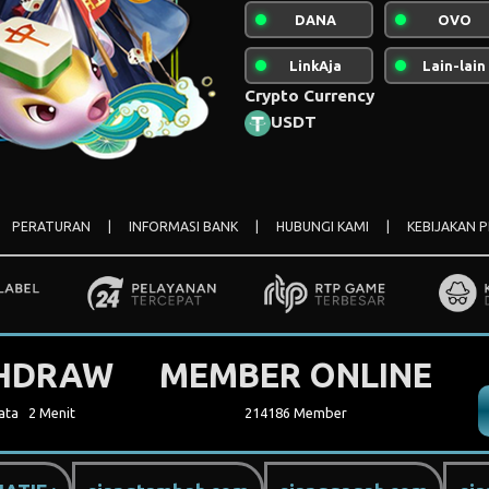
DANA
OVO
LinkAja
Lain-lain
Crypto Currency
USDT
PERATURAN
|
INFORMASI BANK
|
HUBUNGI KAMI
|
KEBIJAKAN P
HDRAW
MEMBER ONLINE
ata
2
Menit
214186
Member