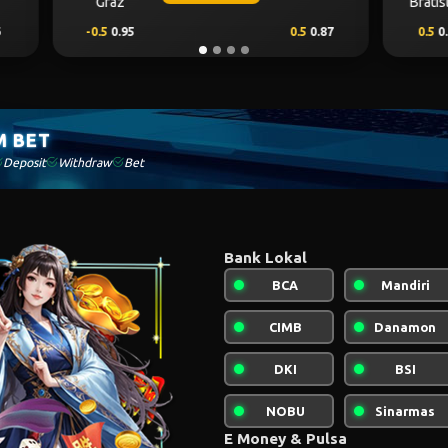
oise
BET NOW
e-Croatia
e-Portugal
e-
1.00
0.00
0.46
0.00
-0.70
0.0
M BET
Deposit
Withdraw
Bet
Bank Lokal
BCA
Mandiri
CIMB
Danamon
DKI
BSI
NOBU
Sinarmas
E Money & Pulsa