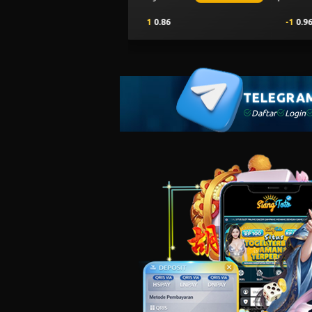
Gill
0.75
0.82
-0.75
TELEGRA
Daftar
Login