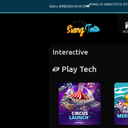
SELAMAT DATANG DI SIANGTOTO SITUS TOGE
Sabtu 8/08/2026 04:29:54
HO
Interactive
Play Tech