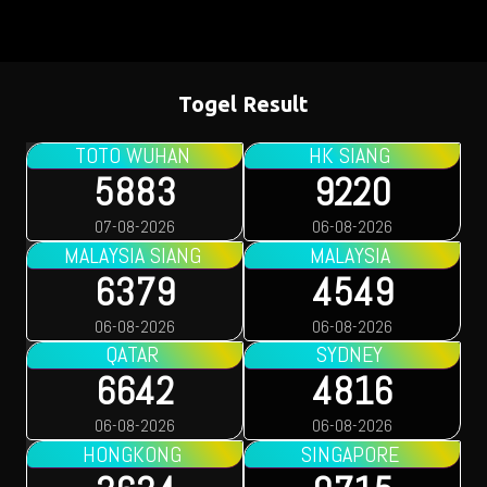
Togel Result
TOTO WUHAN
HK SIANG
5883
9220
07-08-2026
06-08-2026
MALAYSIA SIANG
MALAYSIA
6379
4549
06-08-2026
06-08-2026
QATAR
SYDNEY
6642
4816
06-08-2026
06-08-2026
HONGKONG
SINGAPORE