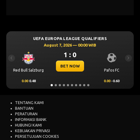
UEFA EUROPA LEAGUE QUALIFIERS
August 7, 2026 — 00:00 WIB
1 : 0
Previous
Next
BET NOW
Red Bull Salzburg
Pafos FC
0.00
0.48
0.00
-0.60
TENTANG KAMI
BANTUAN
PERATURAN
INFORMASI BANK
HUBUNGI KAMI
KEBIJAKAN PRIVASI
PERSETUJUAN COOKIES