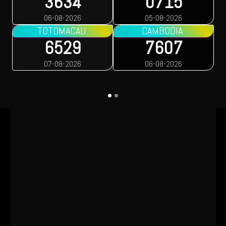
3634
0715
06-08-2026
05-08-2026
TOTOMACAU
CAMBODIA
6529
7607
07-08-2026
06-08-2026