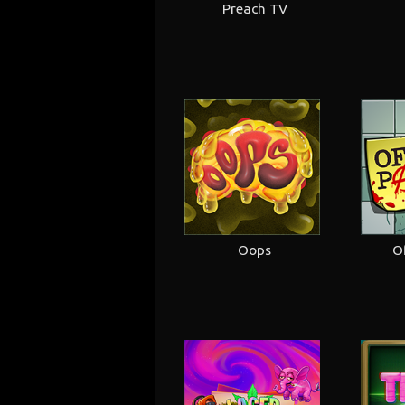
Preach TV
Oops
O