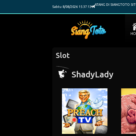
SELAMAT DATANG DI SIANGTOTO SITUS TOGEL
Sabtu 8/08/2026 15:37:14
HO
Slot
ShadyLady