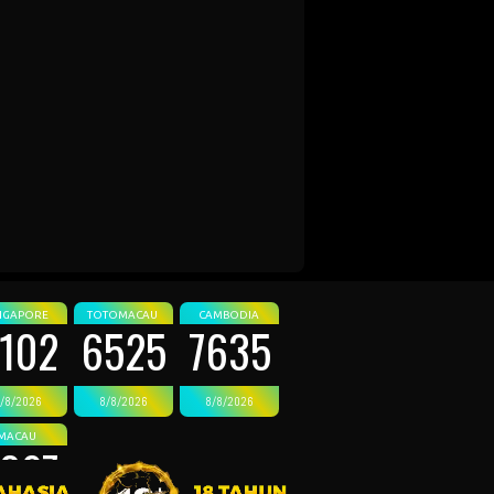
NGAPORE
TOTOMACAU
CAMBODIA
102
6525
7635
/8/2026
8/8/2026
8/8/2026
MACAU
097