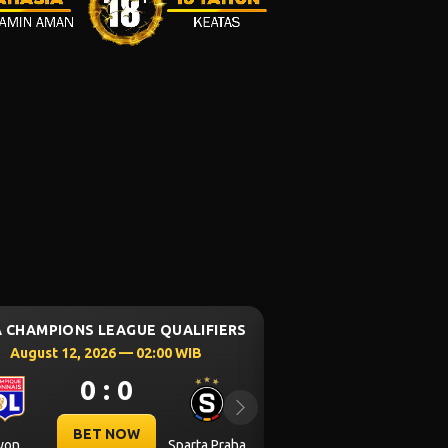
/8/2026
A CHAMPIONS LEAGUE QUALIFIERS
August 11, 2026 — 22:59 WIB
0 : 0
Next
BET NOW
Union Saint-
 Glimt