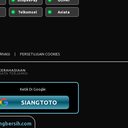
Telkomsel
Axiata
RIVASI
|
PERSETUJUAN COOKIES
Ketik Di Google:
SIANGTOTO
ngbersih.com