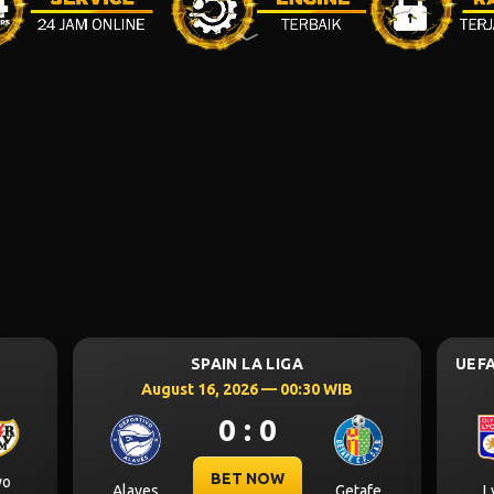
26
8/8/2026
8/8/2026
8/8/2026
8/8/2026
8
IERS
UEFA CHAMPIONS LEAGUE QUALIFIERS
UEF
August 12, 2026 — 01:15 WIB
0 : 0
BET NOW
Slovan
bahce
Mjallby
Bodo