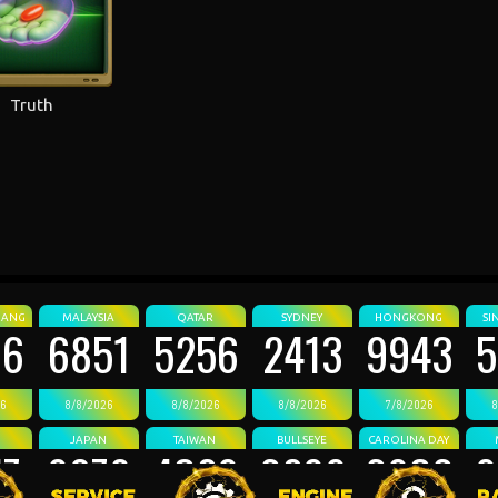
Truth
SIANG
MALAYSIA
QATAR
SYDNEY
HONGKONG
SI
86
6851
5256
2413
9943
5
26
8/8/2026
8/8/2026
8/8/2026
7/8/2026
8
A
JAPAN
TAIWAN
BULLSEYE
CAROLINA DAY
17
9078
4329
6299
6936
9